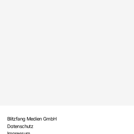
Werkstatt Tour – Blick hinter die
Kulissen
Blitzfang Medien GmbH
Datenschutz
Impressum