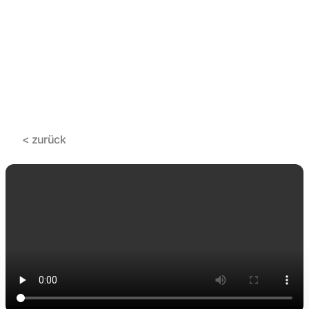
< zurück
< zurück